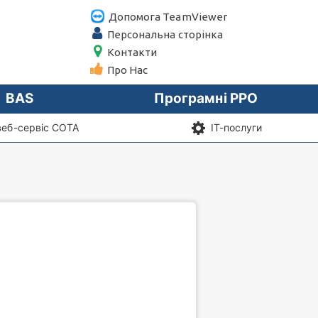
Допомога TeamViewer
Персональна сторiнка
Контакти
Про Нас
BAS
Програмні РРО
веб-сервіс СОТА
IT-послуги