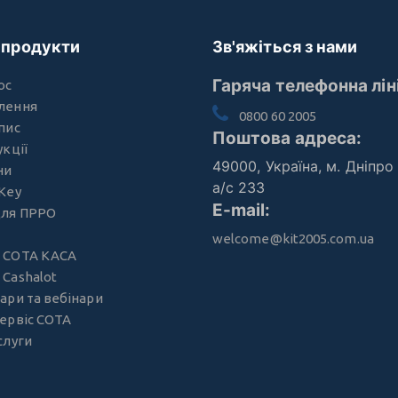
 продукти
Зв'яжіться з нами
Гаряча телефонна лін
oc
лення
0800 60 2005
пис
Поштова адреса:
укції
49000, Україна, м. Дніпро
ни
а/с 233
Key
E-mail:
для ПРРО
welcome@kit2005.com.ua
 СОТА КАСА
Cashalot
ари та вебінари
ервіс СОТА
слуги