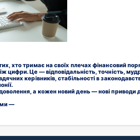
их, хто тримає на своїх плечах фінансовий поряд
ж цифри. Це — відповідальність, точність, мудрі
вдячних керівників, стабільності в законодавстві
онії.
оволення, а кожен новий день — нові приводи д
ями —