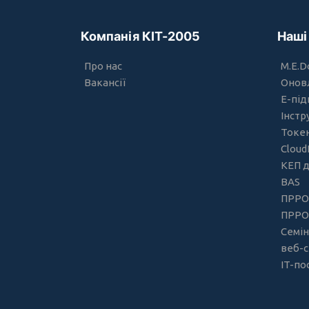
Компанія КІТ-2005
Наші
Про нас
M.E.D
Вакансії
Онов
Е-під
Інстр
Токе
Cloud
КЕП 
BAS
ПРРО
ПРРО 
Семін
веб-с
IT-по