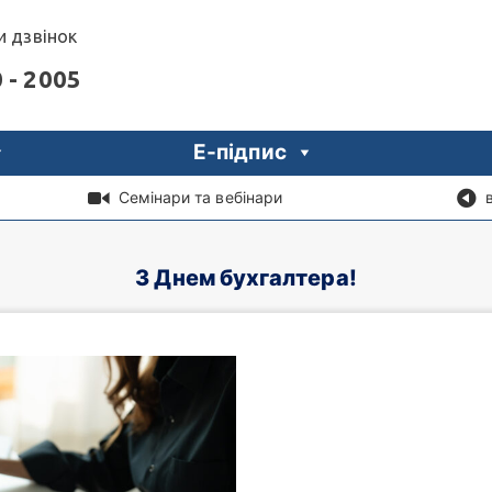
 дзвінок
 - 2005
Е-підпис
Семінари та вебінари
З Днем бухгалтера!