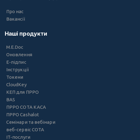
Про нас
Вакансії
Наші продукти
M.E.Doc
Оновлення
Е-підпис
Інструкції
Токени
CloudKey
КЕП для ПРРО
BAS
ПРРО СОТА КАСА
ПРРО Cashalot
Семінари та вебінари
веб-сервіс СОТА
IT-послуги