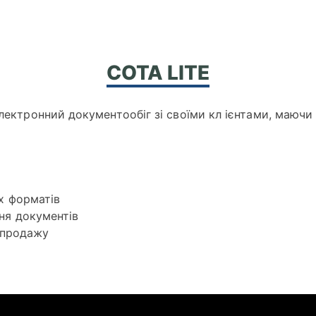
СОТА LITE
електронний документообіг зі своїми кл ієнтами, маюч
х форматів
ня документів
 продажу