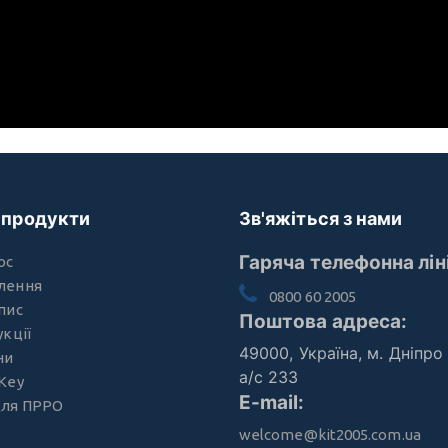
 продукти
Зв'яжіться з нами
Гаряча телефонна лін
oc
лення
0800 60 2005
пис
Поштова адреса:
укції
49000, Україна, м. Дніпро
ни
а/с 233
Key
E-mail:
для ПРРО
welcome@kit2005.com.ua