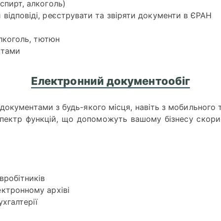
спирт, алкоголь)
відповіді, реєструвати та звіряти документи в ЄРАН
алкоголь, тютюн
нтами
Електронний документообіг
окументами з будь-якого місця, навіть з мобильного 
пектр функцій, що допоможуть вашому бізнесу скори
вробітників
ктронному архіві
хгалтерії