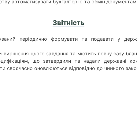
тву автоматизувати бухгалтерію та обмін документам
Звітність
'язаний періодично формувати та подавати у держа
вирішення цього завдання та містить повну базу бланк
ецифікаціям, що затвердили та надали державні ко
нти своєчасно оновлюються відповідно до чинного зако