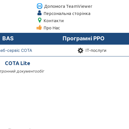
Допомога TeamViewer
Персональна сторiнка
Контакти
Про Нас
BAS
Програмні РРО
веб-сервіс СОТА
IT-послуги
СОТА Lite
тронний документообіг