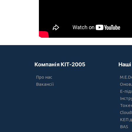
Компанія КІТ-2005
Наші
Про нас
M.E.D
Вакансії
Онов
Е-під
Інстр
Токе
Cloud
КЕП 
BAS