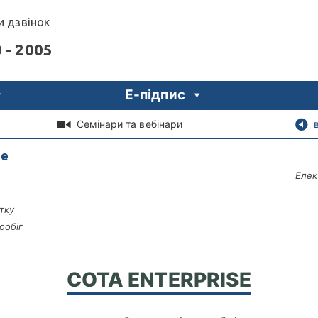
 дзвінок
 - 2005
Е-підпис
Семінари та вебінари
se
Елек
тку
ообіг
СОТА ENTERPRISE